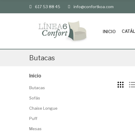
617 53 88 45
info@confortkoa.com
CATÁ
INICIO
Butacas
Inicio
Butacas
Sofás
Chaise Longue
Puff
Mesas