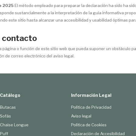
e 2025
El método empleado para preparar la declaración ha sido
ha sid
rresponde sustancialmente a la interpretación de la guía informativa pro
ndo este sitio hasta alcanzar una accesibilidad y usabilidad óptimas para
e contacto
 página o función de este sitio web que pueda suponer un obstáculo par
n de correo electrónico del aviso legal.
Catálogo
Información Legal
Butacas
Política de Privacidad
Sofás
Aviso legal
Chaise Longue
Política de Cookies
Puff
Declaración de Accesibilidad