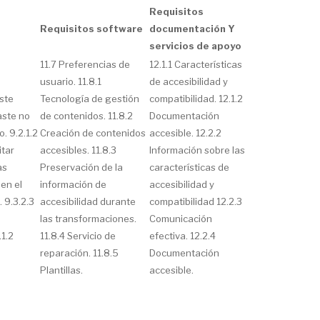
Requisitos
Requisitos software
documentación Y
servicios de apoyo
11.7 Preferencias de
12.1.1 Características
usuario. 11.8.1
de accesibilidad y
aste
Tecnología de gestión
compatibilidad. 12.1.2
aste no
de contenidos. 11.8.2
Documentación
. 9.2.1.2
Creación de contenidos
accesible. 12.2.2
itar
accesibles. 11.8.3
Información sobre las
as
Preservación de la
características de
 en el
información de
accesibilidad y
. 9.3.2.3
accesibilidad durante
compatibilidad 12.2.3
las transformaciones.
Comunicación
.1.2
11.8.4 Servicio de
efectiva. 12.2.4
reparación. 11.8.5
Documentación
Plantillas.
accesible.