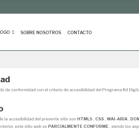
LOGO
SOBRE NOSOTROS
CONTACTO
dad
 de conformidad con el criterio de accesibilidad del Programa Kit Digi
o
 la accesibilidad del presente sitio son
HTML5
,
CSS
,
WAI-ARIA
,
DOM
nterior, este sitio web es
PARCIALMENTE CONFORME
, siendo los as