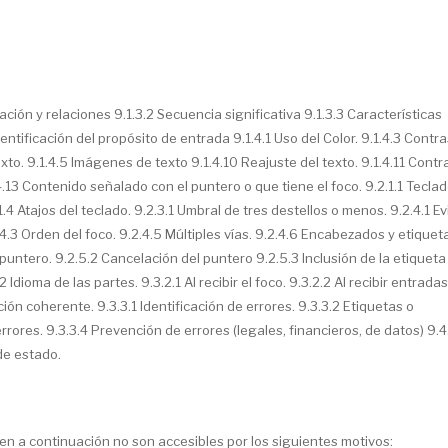
mación y relaciones 9.1.3.2 Secuencia significativa 9.1.3.3 Características
dentificación del propósito de entrada 9.1.4.1 Uso del Color. 9.1.4.3 Contr
xto. 9.1.4.5 Imágenes de texto 9.1.4.10 Reajuste del texto. 9.1.4.11 Contr
.4.13 Contenido señalado con el puntero o que tiene el foco. 9.2.1.1 Teclado
.4 Atajos del teclado. 9.2.3.1 Umbral de tres destellos o menos. 9.2.4.1 Ev
.4.3 Orden del foco. 9.2.4.5 Múltiples vías. 9.2.4.6 Encabezados y etiquet
l puntero. 9.2.5.2 Cancelación del puntero 9.2.5.3 Inclusión de la etiqueta
 Idioma de las partes. 9.3.2.1 Al recibir el foco. 9.3.2.2 Al recibir entradas
ión coherente. 9.3.3.1 Identificación de errores. 9.3.3.2 Etiquetas o
rores. 9.3.3.4 Prevención de errores (legales, financieros, de datos) 9.4
de estado.
gen a continuación no son accesibles por los siguientes motivos: