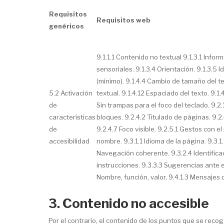
Requisitos
Requisitos web
genéricos
9.1.1.1 Contenido no textual 9.1.3.1 Infor
sensoriales. 9.1.3.4 Orientación. 9.1.3.5 I
(mínimo). 9.1.4.4 Cambio de tamaño del te
5.2 Activación
textual. 9.1.4.12 Espaciado del texto. 9.1
de
Sin trampas para el foco del teclado. 9.2.1
características
bloques. 9.2.4.2 Titulado de páginas. 9.2
de
9.2.4.7 Foco visible. 9.2.5.1 Gestos con e
accesibilidad
nombre. 9.3.1.1 Idioma de la página. 9.3.1.2
Navegación coherente. 9.3.2.4 Identificac
instrucciones. 9.3.3.3 Sugerencias ante er
Nombre, función, valor. 9.4.1.3 Mensajes 
3. Contenido no accesible
Por el contrario, el contenido de los puntos que se reco