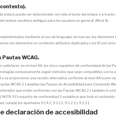
 contexto).
a enlace puede ser determinado con sólo el texto del enlace o a través 
el enlace resultara ambiguo para los usuarios en general. (Nivel A).
implementados mediante el uso de lenguajes de marcas, los elementos tie
nes; los elementos no contienen atributos duplicados y los ID son únic
as Pautas WCAG.
atisfacer, en el nivel AA, los cinco requisitos de conformidad de las Pa
nologías exclusivamente según métodos que sean compatibles con la acce
 o se proporcione una versión alternativa conforme al nivel AA (como se 
Pautas WCAG 2.1 amplían las Pautas de Accesibilidad para Contenido Web
enidos que están conformes con las Pautas WCAG 2.1 también lo están
. NOTA 3 El requisito de conformidad 5 establece que todo el contenido 
 cumple los apartados 9.1.4.2, 9.2.1.2, 9.2.2.2 y 9.2.3.1.
te declaración de accesibilidad