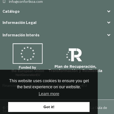
info@confortkoa.com
Catálogo
Información Legal
Información Interés
This website uses cookies to ensure you get
Financiado por la Unión Europea – NextGenerationEU
the best experience on our website.
Learn more
Got it!
© Todos los derechos reservados. Diseño realizado por
La Guía de
Sevilla